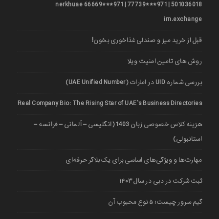
501036018 | 971***77739 | 971***66669 nerkhuae
irn.exchange
قبل از خرید میز و صندلی غذاخوری بخون!
روش های تامین امنیت ویلا
بررسی شماره UID در امارات (UAE Unified Number)
Real Company Bio: The Rising Star of UAE’s Business Directories
هزینه کلاس خصوصی زبان 1403 (انگلیسی – آلمانی – فرانسه –
استانبولی)
مهارت‌ها و ویژگی‌های اساسی برای یک بلاگر حرفه‌ای
ثبت شرکت در دبی در سال ۱۴۰۳
گیم سرور چیست؛ ۵ نوع محبوب آن