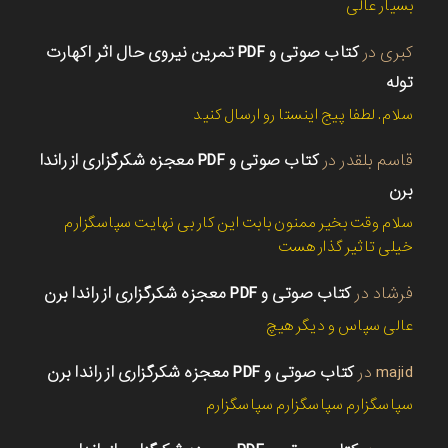
بسیار عالی
کبری
در
کتاب صوتی و PDF تمرین نیروی حال اثر اکهارت
توله
سلام. لطفا پیج اینستا رو ارسال کنید
قاسم بلقدر
در
کتاب صوتی و PDF معجزه شکرگزاری از راندا
برن
سلام وقت بخیر ممنون بابت این کار بی نهایت سپاسگزارم
خیلی تاثیر گذار هست
فرشاد
در
کتاب صوتی و PDF معجزه شکرگزاری از راندا برن
عالی سپاس و دیگر هیچ
majid
در
کتاب صوتی و PDF معجزه شکرگزاری از راندا برن
سپاسگزارم سپاسگزارم سپاسگزارم