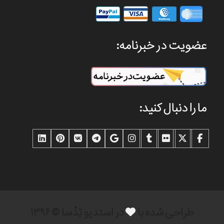
عضویت در خبرنامه:
ما را دنبال کنید:
طراحی شده با
در استدیو تِدْسا © ۱۳۹۶