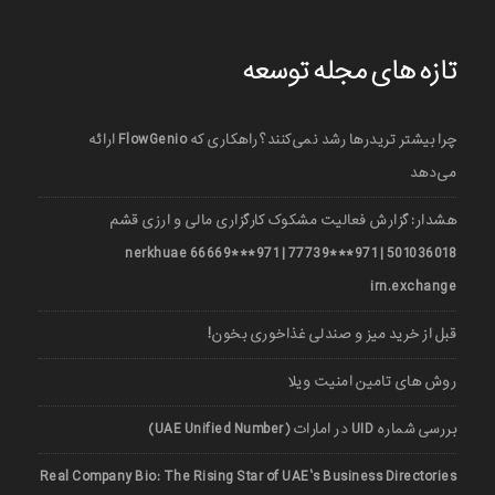
تازه های مجله توسعه
چرا بیشتر تریدرها رشد نمی‌کنند؟ راهکاری که FlowGenio ارائه
می‌دهد
هشدار: گزارش فعالیت مشکوک کارگزاری مالی و ارزی قشم
501036018 | 971***77739 | 971***66669 nerkhuae
irn.exchange
قبل از خرید میز و صندلی غذاخوری بخون!
روش های تامین امنیت ویلا
بررسی شماره UID در امارات (UAE Unified Number)
Real Company Bio: The Rising Star of UAE’s Business Directories