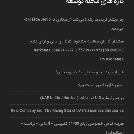
تازه های مجله توسعه
چرا بیشتر تریدرها رشد نمی‌کنند؟ راهکاری که FlowGenio ارائه
می‌دهد
هشدار: گزارش فعالیت مشکوک کارگزاری مالی و ارزی قشم
501036018 | 971***77739 | 971***66669 nerkhuae
irn.exchange
قبل از خرید میز و صندلی غذاخوری بخون!
روش های تامین امنیت ویلا
بررسی شماره UID در امارات (UAE Unified Number)
Real Company Bio: The Rising Star of UAE’s Business Directories
هزینه کلاس خصوصی زبان 1403 (انگلیسی – آلمانی – فرانسه –
استانبولی)