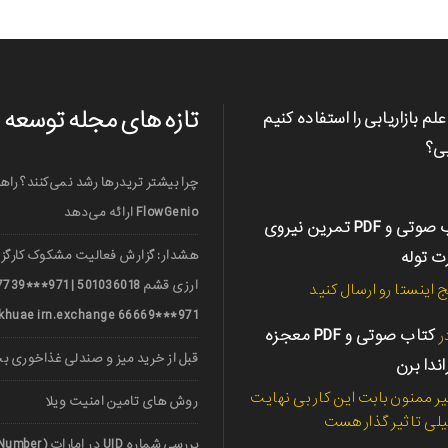
تازه های مجله توسعه
علم بازاریابی را استفاده کنیم
بی؟
چرا بیشتر تریدرها رشد نمی‌کنند؟ راه
FlowGenio ارائه می‌دهد
کتاب صوتی و PDF تمرین نیروی
رت توله
هشدار: گزارش فعالیت مشکوک کارگزا
ج اینستا رو ارسال کنید
971***66669 nerkhuae irn.exchange
ر
کتاب صوتی و PDF معجزه
قبل از خرید میز و صندلی غذاخوری ب
اندا برن
ر ممنون بابت این کار بی نهایت
روش های تامین امنیت ویلا
لی تاثیر گذار هست
بررسی شماره UID در امارات (UAE Unified Number)