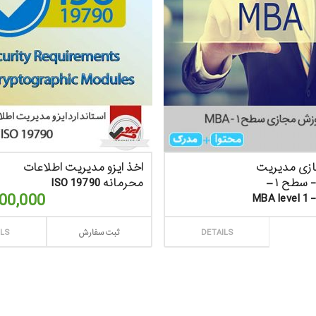
زی مدیریت
اخذ ایزو مدیریت اطلاعات
کسب و کار- سطح ۱ –
محرمانه ISO 19790
00,000
MBA level 1 
ارش
DETAILS
ثبت سفارش
ILS