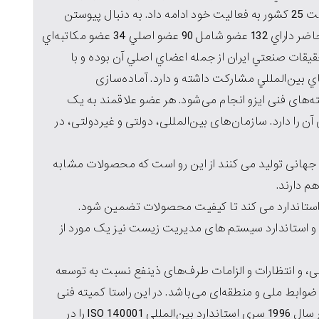
همكاريهاي علمي تكنولوژيكي اقتصادي و … با عضويت 25 كشور به فعالیت خود ادامه داد. به دنبال پيوستن
تدريجي ساير كشورهاي جهان اين سازمان در حال حاضر داراي 132 عضو شامل 90 عضو اصلي 34 عضو مكاتبه‌اي
قيقات صنعتي ايران از جمله اعضاي اصلي آن بوده و با
ي بين‌المللي مشاركت داشته و دارد. آماده‌سازی
ته‌های فنی ایزو انجام می‌شود. هر عضو علاقمند به یک
را دارد. سازمان‌های بین‌المللی، دولتی و غیردولتی، در
جهانی تولید می کنند از این رو است که محصولات مشابه
م دارند.
 استاندارد می کند تا کیفیت محصولات تضمین شود.
رد و استاندارد سیستم های مدیریت زیست نیز یک مورد از
، و انتظارات و الزامات طرف‌های ذینفع نسبت به توسعه
وابط ملی و منطقه‌ای می‌باشد. در اين راستا كميته فنی
207 سازمان بین‌المللی استاندارد ،( ISO/TS 207) در سال 1996 سری استاندارد بین‌المللی ISO 140001 را در