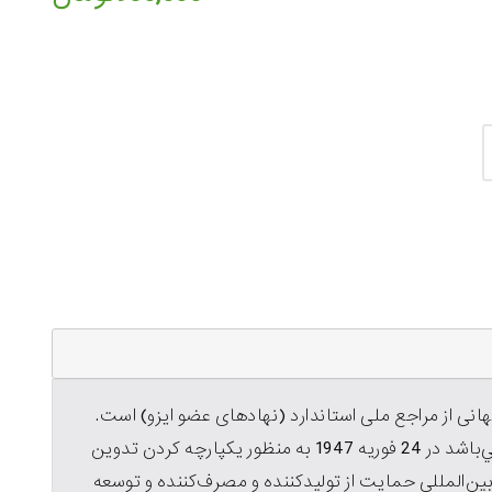
هانی از مراجع ملی استاندارد (نهادهای عضو ایزو) است.
سازمان بين‌المللي استاندارد ISO كه مقر آن در ژنو مي‌باشد در 24 فوريه 1947 به منظور يكپارچه كردن تدوين
ين‌المللي حمايت از توليدكننده و مصرف‌كننده و توسعه