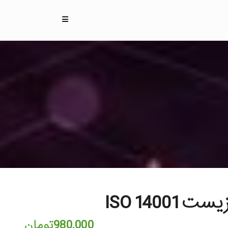
ISO 140
980,000
تومان