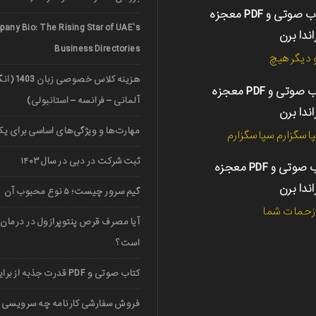
کتاب صوتی و PDF معجزه
any Bio: The Rising Star of UAE’s
اندا برن
Business Directories
دیگر هیچ
هزینه کلاس خ
کتاب صوتی و PDF معجزه
آلمانی – فرانسه – استانبولی)
اندا برن
مهارت‌ها و ویژگی‌های اساسی برای یک 
اسگزارم سپاسگزارم
ثبت شرکت در دبی در سال ۱۴۰۳
کتاب صوتی و PDF معجزه
اندا برن
گیم سرور چیست؛ ۵ نوع محبوب آن
 زحمات شما
آیا مصرف قرص پنتوپرازول در درمان 
است؟
کتاب صوتی و PDF قدرت جذبه از برایان تریسی
فروش سفارشی کارنامه چه سرویسی