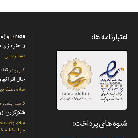
اعتبارنامه ها:
reza
در
واژه 
یا هنر بازاریا
بسیار عالی
کبری
در
حال اثر اکها
سلام. لطفا پی
قاسم بلقدر
د
شکرگزاری از ر
شیوه های پرداخت:
سلام وقت بخی
سپاسگزارم خی