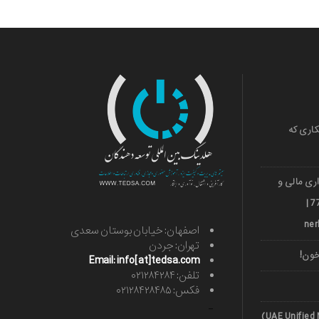
کاری که
ری مالی و
ارزی قشم 501036018 | 971***77739 |
اصفهان: خیابان بوستان سعدی
تهران: جردن
خون!
Email: info[at]tedsa.com
تلفن: ۰۲۱۲۸۴۲۸۴
فکس: ۰۲۱۲۸۴۲۸۴۸۵
-