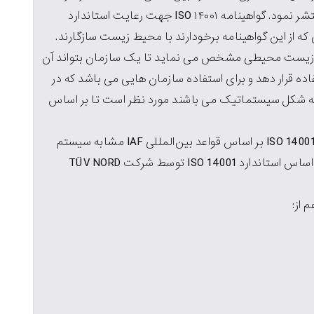
رابطه با سيستم مديريت محيط زيست، تدوين و منتشر نمود. گواهینامه ISO ۱۴۰۰۱ جهت رعایت استاندارد
ز این گواهینامه برخودارند با محیط زیست سازگارند.
ت زیست محیطی مشخص می نماید تا یک سازمان بتواند آن
ه قرار دهد و برای استفاده سازمان هایی می باشد که در
کل سیستماتیک می باشند مورد نظر است تا بر اساس
فرايند مميزی و صدور گواهينامه بر اساس استاندارد ISO 14001 بر اساس قواعد بین‌المللی IAF مشابه سيستم
مديريت كيفيت انجام می‌پذیرد. صدور گواهينامه بر اساس استاندارد ISO 14001 توسط شركت TÜV NORD
 از: