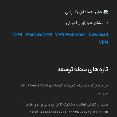
-
نشان اعتبار ایران کمپانی
VPN
Premium VPN
VPN Promotion
Download
|
|
|
VPN
تازه های مجله توسعه
چرا بیشتر تریدرها رشد نمی‌کنند؟ راهکاری که FlowGenio ارائه
می‌دهد
هشدار: گزارش فعالیت مشکوک کارگزاری مالی و ارزی قشم
501036018 | 971***77739 | 971***66669 nerkhuae