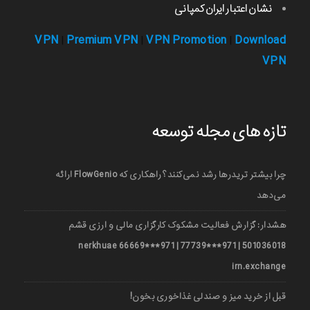
نشان اعتبار ایران کمپانی
VPN
Premium VPN
VPN Promotion
Download
|
|
|
VPN
تازه های مجله توسعه
چرا بیشتر تریدرها رشد نمی‌کنند؟ راهکاری که FlowGenio ارائه
می‌دهد
هشدار: گزارش فعالیت مشکوک کارگزاری مالی و ارزی قشم
501036018 | 971***77739 | 971***66669 nerkhuae
irn.exchange
قبل از خرید میز و صندلی غذاخوری بخون!