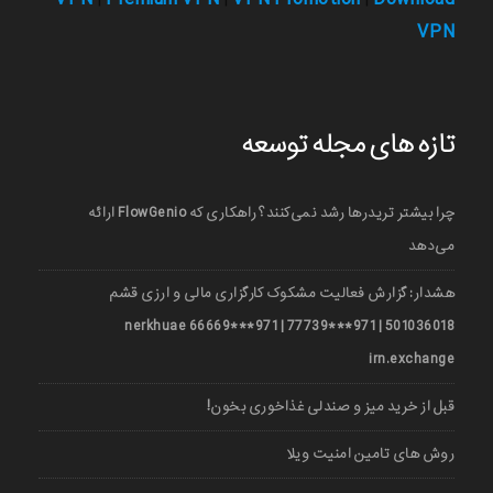
VPN
تازه های مجله توسعه
چرا بیشتر تریدرها رشد نمی‌کنند؟ راهکاری که FlowGenio ارائه
می‌دهد
هشدار: گزارش فعالیت مشکوک کارگزاری مالی و ارزی قشم
501036018 | 971***77739 | 971***66669 nerkhuae
irn.exchange
قبل از خرید میز و صندلی غذاخوری بخون!
روش های تامین امنیت ویلا