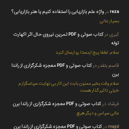
reza
در
واژه علم بازاریابی را استفاده کنیم یا هنر بازاریابی؟
بسیار عالی
کبری
در
کتاب صوتی و PDF تمرین نیروی حال اثر اکهارت
توله
سلام. لطفا پیج اینستا رو ارسال کنید
قاسم بلقدر
در
کتاب صوتی و PDF معجزه شکرگزاری از راندا
برن
سلام وقت بخیر ممنون بابت این کار بی نهایت سپاسگزارم
خیلی تاثیر گذار هست
فرشاد
در
کتاب صوتی و PDF معجزه شکرگزاری از راندا برن
عالی سپاس و دیگر هیچ
majid
در
کتاب صوتی و PDF معجزه شکرگزاری از راندا برن