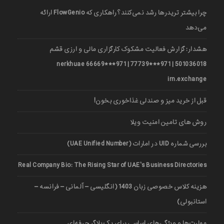
چرا بیشتر تریدرها رشد نمی‌کنند؟ راهکاری که FlowGenio ارائه
می‌دهد
هشدار: گزارش فعالیت مشکوک کارگزاری مالی و ارزی قشم
501036018 | 971***77739 | 971***66669 nerkhuae
irn.exchange
قبل از خرید میز و صندلی غذاخوری بخون!
روش های تامین امنیت ویلا
بررسی شماره UID در امارات (UAE Unified Number)
Real Company Bio: The Rising Star of UAE’s Business Directories
هزینه کلاس خصوصی زبان 1403 (انگلیسی – آلمانی – فرانسه –
استانبولی)
مهارت‌ها و ویژگی‌های اساسی برای یک بلاگر حرفه‌ای