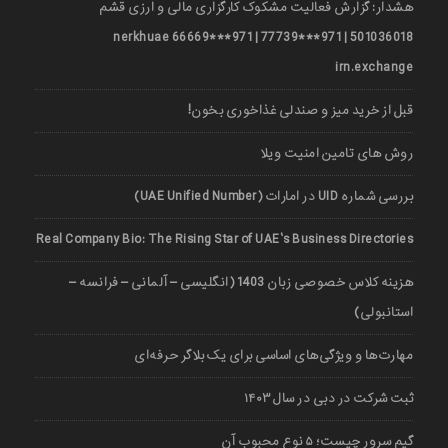
هشدار: گزارش فعالیت مشکوک کارگزاری مالی و ارزی قشم
501036018 | 971***77739 | 971***66669 nerkhuae
irn.exchange
قبل از خرید میز و صندلی غذاخوری بخون!
روش های تامین امنیت ویلا
بررسی شماره UID در امارات (UAE Unified Number)
Real Company Bio: The Rising Star of UAE’s Business Directories
هزینه کلاس خصوصی زبان 1403 (انگلیسی – آلمانی – فرانسه –
استانبولی)
مهارت‌ها و ویژگی‌های اساسی برای یک بلاگر حرفه‌ای
ثبت شرکت در دبی در سال ۱۴۰۳
گیم سرور چیست؛ ۵ نوع محبوب آن