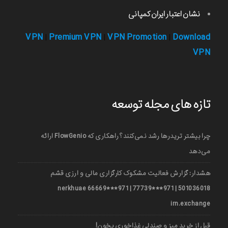
نشان اعتبار ایران کمپانی
VPN
Premium VPN
VPN Promotion
Download
|
|
|
VPN
تازه های مجله توسعه
چرا بیشتر تریدرها رشد نمی‌کنند؟ راهکاری که FlowGenio ارائه
می‌دهد
هشدار: گزارش فعالیت مشکوک کارگزاری مالی و ارزی قشم
501036018 | 971***77739 | 971***66669 nerkhuae
irn.exchange
قبل از خرید میز و صندلی غذاخوری بخون!