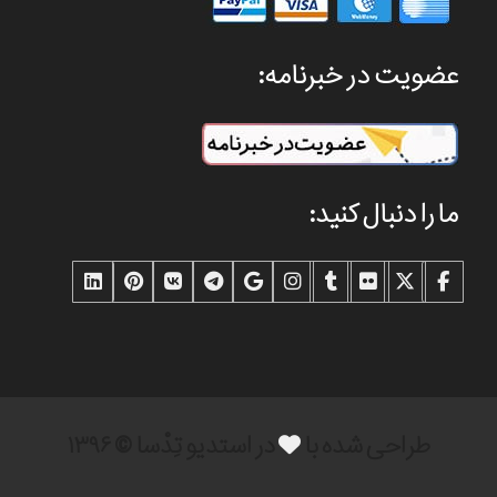
عضویت در خبرنامه:
ما را دنبال کنید:
طراحی شده با
در استدیو تِدْسا © ۱۳۹۶