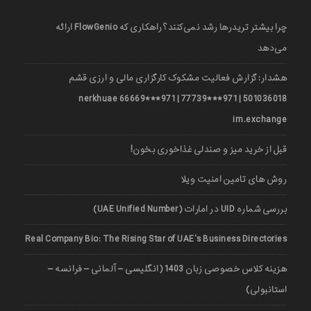
چرا بیشتر تریدرها رشد نمی‌کنند؟ راهکاری که FlowGenio ارائه
می‌دهد
هشدار: گزارش فعالیت مشکوک کارگزاری مالی و ارزی قشم
501036018 | 971***77739 | 971***66669 nerkhuae
irn.exchange
قبل از خرید میز و صندلی غذاخوری بخون!
روش های تامین امنیت ویلا
بررسی شماره UID در امارات (UAE Unified Number)
Real Company Bio: The Rising Star of UAE’s Business Directories
هزینه کلاس خصوصی زبان 1403 (انگلیسی – آلمانی – فرانسه –
استانبولی)