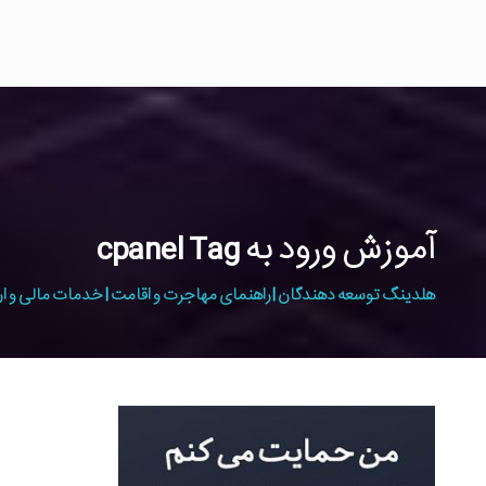
آموزش ورود به cpanel Tag
هلدینگ توسعه دهندگان | راهنمای مهاجرت و اقامت | خدمات مالی و ار