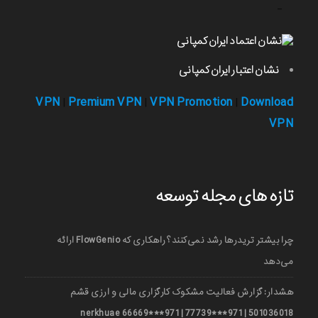
-
نشان اعتبار ایران کمپانی
VPN
Premium VPN
VPN Promotion
Download
|
|
|
VPN
تازه های مجله توسعه
چرا بیشتر تریدرها رشد نمی‌کنند؟ راهکاری که FlowGenio ارائه
می‌دهد
هشدار: گزارش فعالیت مشکوک کارگزاری مالی و ارزی قشم
501036018 | 971***77739 | 971***66669 nerkhuae