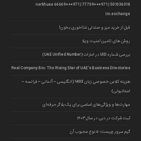
501036018 | 971***77739 | 971***66669 nerkhuae
irn.exchange
قبل از خرید میز و صندلی غذاخوری بخون!
روش های تامین امنیت ویلا
بررسی شماره UID در امارات (UAE Unified Number)
Real Company Bio: The Rising Star of UAE’s Business Directories
هزینه کلاس خصوصی زبان 1403 (انگلیسی – آلمانی – فرانسه –
استانبولی)
مهارت‌ها و ویژگی‌های اساسی برای یک بلاگر حرفه‌ای
ثبت شرکت در دبی در سال ۱۴۰۳
گیم سرور چیست؛ ۵ نوع محبوب آن