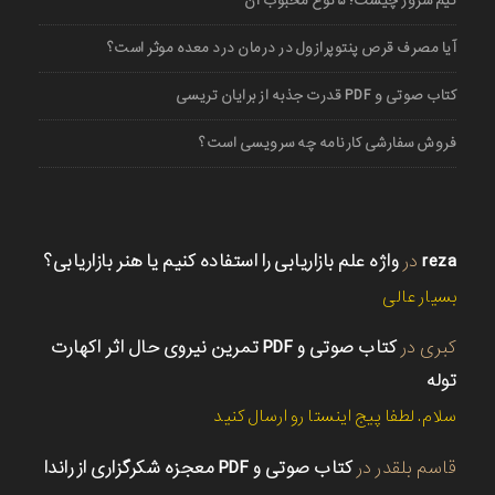
گیم سرور چیست؛ ۵ نوع محبوب آن
آیا مصرف قرص پنتوپرازول در درمان درد معده موثر است؟
کتاب صوتی و PDF قدرت جذبه از برایان تریسی
فروش سفارشی کارنامه چه سرویسی است؟
reza
در
واژه علم بازاریابی را استفاده کنیم یا هنر بازاریابی؟
بسیار عالی
کبری
در
کتاب صوتی و PDF تمرین نیروی حال اثر اکهارت
توله
سلام. لطفا پیج اینستا رو ارسال کنید
قاسم بلقدر
در
کتاب صوتی و PDF معجزه شکرگزاری از راندا