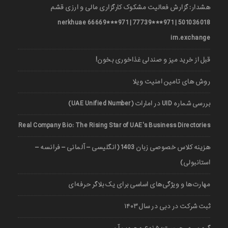
هشدار: گزارش فعالیت مشکوک کارگزاری مالی و ارزی قشم
501036018 | 971***77739 | 971***66669 nerkhuae
irn.exchange
قبل از خرید میز و صندلی غذاخوری بخون!
روش های تامین امنیت ویلا
بررسی شماره UID در امارات (UAE Unified Number)
Real Company Bio: The Rising Star of UAE’s Business Directories
هزینه کلاس خصوصی زبان 1403 (انگلیسی – آلمانی – فرانسه –
استانبولی)
مهارت‌ها و ویژگی‌های اساسی برای یک بلاگر حرفه‌ای
ثبت شرکت در دبی در سال ۱۴۰۳