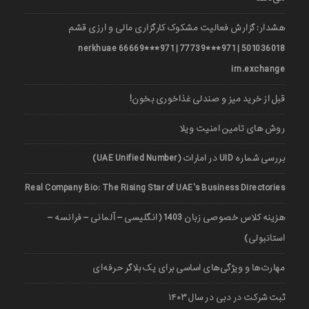
هشدار: گزارش فعالیت مشکوک کارگزاری مالی و ارزی قشم
501036018 | 971***77739 | 971***66669 nerkhuae
irn.exchange
قبل از خرید میز و صندلی غذاخوری بخون!
روش های تامین امنیت ویلا
بررسی شماره UID در امارات (UAE Unified Number)
Real Company Bio: The Rising Star of UAE’s Business Directories
هزینه کلاس خصوصی زبان 1403 (انگلیسی – آلمانی – فرانسه –
استانبولی)
مهارت‌ها و ویژگی‌های اساسی برای یک بلاگر حرفه‌ای
ثبت شرکت در دبی در سال ۱۴۰۳