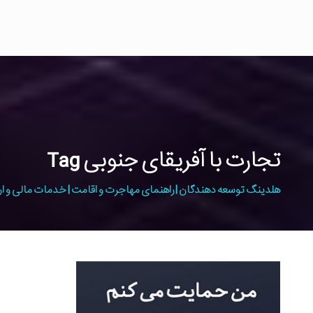
تجارت با آفریقای جنوبی Tag
هلدینگ توسعه دهندگان | راهنمای مهاجرت و اقامت | خدمات مالی و ار