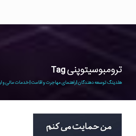
ترومبوسیتوپنی Tag
هلدینگ توسعه دهندگان | راهنمای مهاجرت و اقامت | خدمات مالی و ار