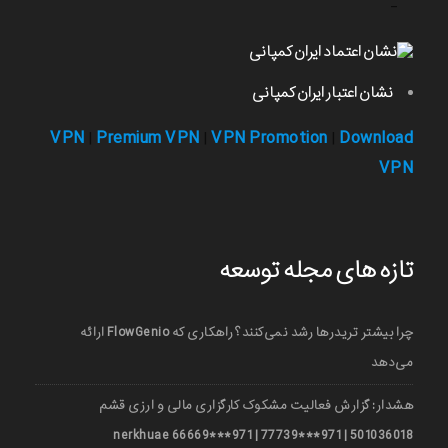
-
نشان اعتبار ایران کمپانی
VPN
Premium VPN
VPN Promotion
Download
|
|
|
VPN
تازه های مجله توسعه
چرا بیشتر تریدرها رشد نمی‌کنند؟ راهکاری که FlowGenio ارائه
می‌دهد
هشدار: گزارش فعالیت مشکوک کارگزاری مالی و ارزی قشم
501036018 | 971***77739 | 971***66669 nerkhuae