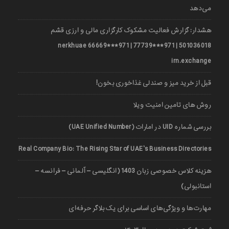
می‌دهد
هشدار: گزارش فعالیت مشکوک کارگزاری مالی و ارزی قشم
501036018 | 971***77739 | 971***66669 nerkhuae
irn.exchange
قبل از خرید میز و صندلی غذاخوری بخون!
روش های تامین امنیت ویلا
بررسی شماره UID در امارات (UAE Unified Number)
Real Company Bio: The Rising Star of UAE’s Business Directories
هزینه کلاس خصوصی زبان 1403 (انگلیسی – آلمانی – فرانسه –
استانبولی)
مهارت‌ها و ویژگی‌های اساسی برای یک بلاگر حرفه‌ای