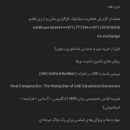
می‌دهد
هشدار: گزارش فعالیت مشکوک کارگزاری مالی و ارزی قشم
501036018 | 971***77739 | 971***66669 nerkhuae
irn.exchange
قبل از خرید میز و صندلی غذاخوری بخون!
روش های تامین امنیت ویلا
بررسی شماره UID در امارات (UAE Unified Number)
Real Company Bio: The Rising Star of UAE’s Business Directories
هزینه کلاس خصوصی زبان 1403 (انگلیسی – آلمانی – فرانسه –
استانبولی)
مهارت‌ها و ویژگی‌های اساسی برای یک بلاگر حرفه‌ای