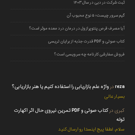
ثبت شرکت در دبی در سال ۱۴۰۳
گیم سرور چیست؛ ۵ نوع محبوب آن
آیا مصرف قرص پنتوپرازول در درمان درد معده موثر است؟
کتاب صوتی و PDF قدرت جذبه از برایان تریسی
فروش سفارشی کارنامه چه سرویسی است؟
reza
در
واژه علم بازاریابی را استفاده کنیم یا هنر بازاریابی؟
بسیار عالی
کبری
در
کتاب صوتی و PDF تمرین نیروی حال اثر اکهارت
توله
سلام. لطفا پیج اینستا رو ارسال کنید