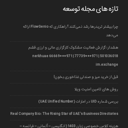
تازه های مجله توسعه
چرا بیشتر تریدرها رشد نمی‌کنند؟ راهکاری که FlowGenio ارائه
می‌دهد
هشدار: گزارش فعالیت مشکوک کارگزاری مالی و ارزی قشم
501036018 | 971***77739 | 971***66669 nerkhuae
irn.exchange
قبل از خرید میز و صندلی غذاخوری بخون!
روش های تامین امنیت ویلا
بررسی شماره UID در امارات (UAE Unified Number)
Real Company Bio: The Rising Star of UAE’s Business Directories
هزینه کلاس خصوصی زبان 1403 (انگلیسی – آلمانی – فرانسه –