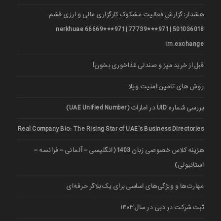
هشدار: گزارش فعالیت مشکوک کارگزاری مالی و ارزی قشم
501036018 | 971***77739 | 971***66669 nerkhuae
irn.exchange
قبل از خرید میز و صندلی غذاخوری بخون!
روش های تامین امنیت ویلا
بررسی شماره UID در امارات (UAE Unified Number)
Real Company Bio: The Rising Star of UAE’s Business Directories
هزینه کلاس خصوصی زبان 1403 (انگلیسی – آلمانی – فرانسه –
استانبولی)
مهارت‌ها و ویژگی‌های اساسی برای یک بلاگر حرفه‌ای
ثبت شرکت در دبی در سال ۱۴۰۳