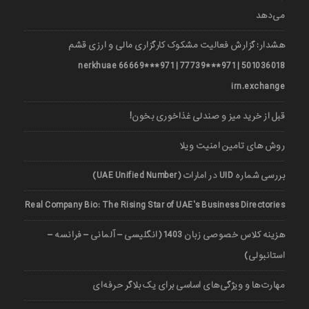
می‌دهد
هشدار: گزارش فعالیت مشکوک کارگزاری مالی و ارزی قشم
501036018 | 971***77739 | 971***66669 nerkhuae
irn.exchange
قبل از خرید میز و صندلی غذاخوری بخون!
روش های تامین امنیت ویلا
بررسی شماره UID در امارات (UAE Unified Number)
Real Company Bio: The Rising Star of UAE’s Business Directories
هزینه کلاس خصوصی زبان 1403 (انگلیسی – آلمانی – فرانسه –
استانبولی)
مهارت‌ها و ویژگی‌های اساسی برای یک بلاگر حرفه‌ای