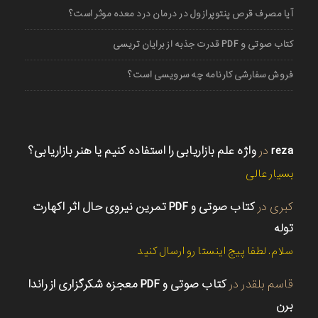
آیا مصرف قرص پنتوپرازول در درمان درد معده موثر است؟
کتاب صوتی و PDF قدرت جذبه از برایان تریسی
فروش سفارشی کارنامه چه سرویسی است؟
reza
در
واژه علم بازاریابی را استفاده کنیم یا هنر بازاریابی؟
بسیار عالی
کبری
در
کتاب صوتی و PDF تمرین نیروی حال اثر اکهارت
توله
سلام. لطفا پیج اینستا رو ارسال کنید
قاسم بلقدر
در
کتاب صوتی و PDF معجزه شکرگزاری از راندا
برن