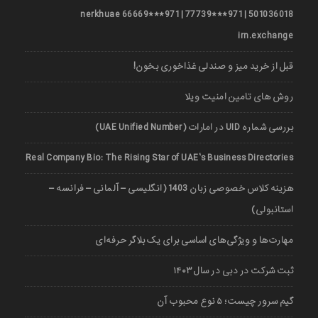
501036018 | 971***77739 | 971***66669 nerkhuae
irn.exchange
قبل از خرید میز و صندلی غذاخوری بخون!
روش های تامین امنیت ویلا
بررسی شماره UID در امارات (UAE Unified Number)
Real Company Bio: The Rising Star of UAE’s Business Directories
هزینه کلاس خصوصی زبان 1403 (انگلیسی – آلمانی – فرانسه –
استانبولی)
مهارت‌ها و ویژگی‌های اساسی برای یک بلاگر حرفه‌ای
ثبت شرکت در دبی در سال ۱۴۰۳
گیم سرور چیست؛ ۵ نوع محبوب آن