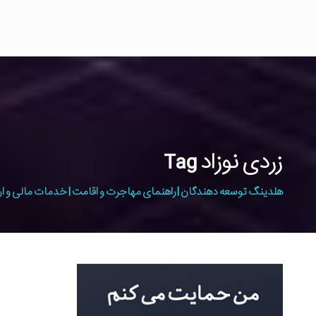
زردی نوزاد Tag
هلدینگ توسعه دهندگان | راهنمای مهاجرت و اقامت | خدمات مالی و ار