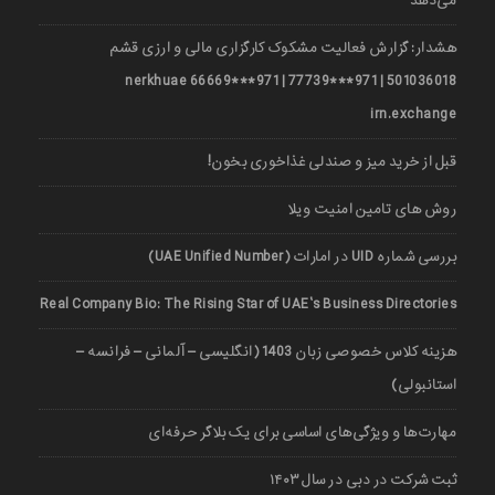
می‌دهد
هشدار: گزارش فعالیت مشکوک کارگزاری مالی و ارزی قشم
501036018 | 971***77739 | 971***66669 nerkhuae
irn.exchange
قبل از خرید میز و صندلی غذاخوری بخون!
روش های تامین امنیت ویلا
بررسی شماره UID در امارات (UAE Unified Number)
Real Company Bio: The Rising Star of UAE’s Business Directories
هزینه کلاس خصوصی زبان 1403 (انگلیسی – آلمانی – فرانسه –
استانبولی)
مهارت‌ها و ویژگی‌های اساسی برای یک بلاگر حرفه‌ای
ثبت شرکت در دبی در سال ۱۴۰۳