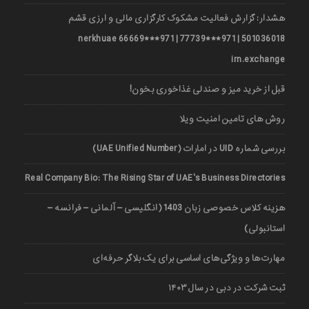
هشدار: گزارش فعالیت مشکوک کارگزاری مالی و ارزی قشم
501036018 | 971***77739 | 971***66669 nerkhuae
irn.exchange
قبل از خرید میز و صندلی غذاخوری بخون!
روش های تامین امنیت ویلا
بررسی شماره UID در امارات (UAE Unified Number)
Real Company Bio: The Rising Star of UAE’s Business Directories
هزینه کلاس خصوصی زبان 1403 (انگلیسی – آلمانی – فرانسه –
استانبولی)
مهارت‌ها و ویژگی‌های اساسی برای یک بلاگر حرفه‌ای
ثبت شرکت در دبی در سال ۱۴۰۳