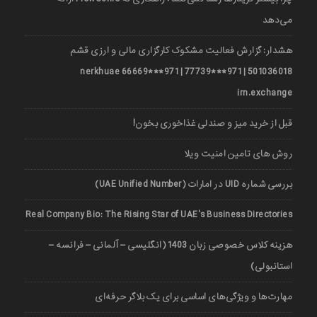
می‌دهد
هشدار: گزارش فعالیت مشکوک کارگزاری مالی و ارزی قشم
501036018 | 971***77739 | 971***66669 nerkhuae
irn.exchange
قبل از خرید میز و صندلی غذاخوری بخون!
روش های تامین امنیت ویلا
بررسی شماره UID در امارات (UAE Unified Number)
Real Company Bio: The Rising Star of UAE’s Business Directories
هزینه کلاس خصوصی زبان 1403 (انگلیسی – آلمانی – فرانسه –
استانبولی)
مهارت‌ها و ویژگی‌های اساسی برای یک بلاگر حرفه‌ای