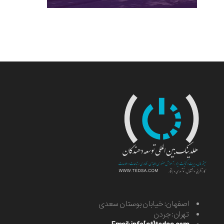
اصفهان: خیابان بوستان سعدی
تهران: جردن