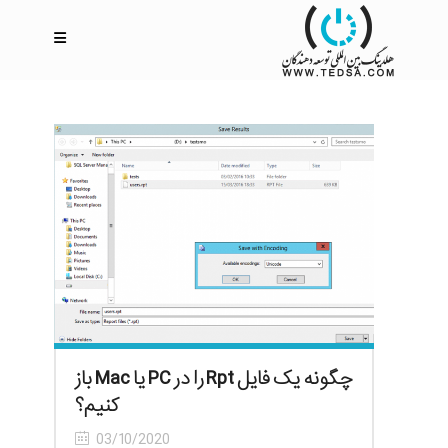
چگونه یک فایل Rpt را در PC یا Mac باز
کنیم؟
03/10/2020