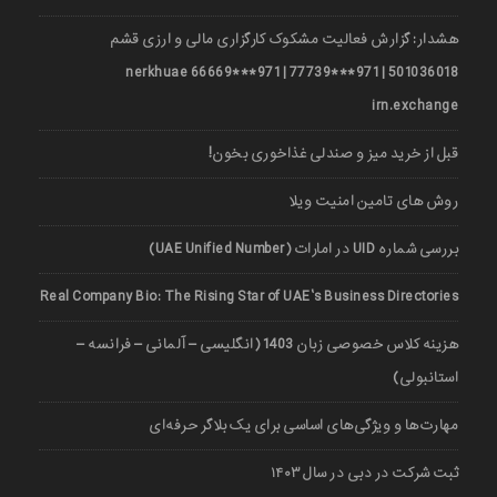
هشدار: گزارش فعالیت مشکوک کارگزاری مالی و ارزی قشم
501036018 | 971***77739 | 971***66669 nerkhuae
irn.exchange
قبل از خرید میز و صندلی غذاخوری بخون!
روش های تامین امنیت ویلا
بررسی شماره UID در امارات (UAE Unified Number)
Real Company Bio: The Rising Star of UAE’s Business Directories
هزینه کلاس خصوصی زبان 1403 (انگلیسی – آلمانی – فرانسه –
استانبولی)
مهارت‌ها و ویژگی‌های اساسی برای یک بلاگر حرفه‌ای
ثبت شرکت در دبی در سال ۱۴۰۳