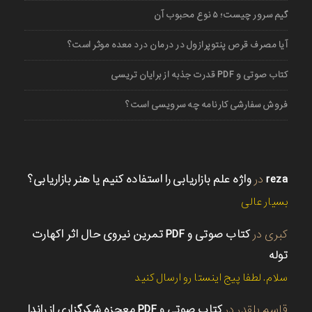
گیم سرور چیست؛ ۵ نوع محبوب آن
آیا مصرف قرص پنتوپرازول در درمان درد معده موثر است؟
کتاب صوتی و PDF قدرت جذبه از برایان تریسی
فروش سفارشی کارنامه چه سرویسی است؟
reza
در
واژه علم بازاریابی را استفاده کنیم یا هنر بازاریابی؟
بسیار عالی
کبری
در
کتاب صوتی و PDF تمرین نیروی حال اثر اکهارت
توله
سلام. لطفا پیج اینستا رو ارسال کنید
قاسم بلقدر
در
کتاب صوتی و PDF معجزه شکرگزاری از راندا