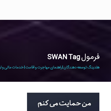
فرمول SWAN Tag
هلدینگ توسعه دهندگان | راهنمای مهاجرت و اقامت | خدمات مالی و ار