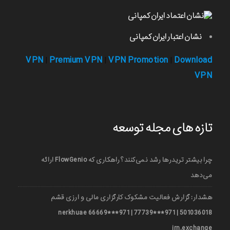
نشان اعتبار ایران کمپانی
VPN
Premium VPN
VPN Promotion
Download
|
|
|
VPN
تازه های مجله توسعه
چرا بیشتر تریدرها رشد نمی‌کنند؟ راهکاری که FlowGenio ارائه
می‌دهد
هشدار: گزارش فعالیت مشکوک کارگزاری مالی و ارزی قشم
501036018 | 971***77739 | 971***66669 nerkhuae
irn.exchange