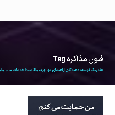
فنون مذاکره Tag
هلدینگ توسعه دهندگان | راهنمای مهاجرت و اقامت | خدمات مالی و ار