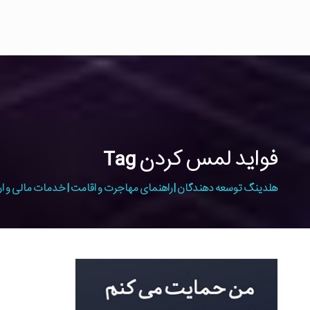
فواید لمس کردن Tag
هلدینگ توسعه دهندگان | راهنمای مهاجرت و اقامت | خدمات مالی و ار