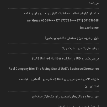
می‌دهد
هشدار: گزارش فعالیت مشکوک کارگزاری مالی و ارزی قشم
501036018 | 971***77739 | 971***66669 nerkhuae
irn.exchange
قبل از خرید میز و صندلی غذاخوری بخون!
روش های تامین امنیت ویلا
بررسی شماره UID در امارات (UAE Unified Number)
Real Company Bio: The Rising Star of UAE’s Business Directories
هزینه کلاس خصوصی زبان 1403 (انگلیسی – آلمانی – فرانسه –
استانبولی)
مهارت‌ها و ویژگی‌های اساسی برای یک بلاگر حرفه‌ای
ثبت شرکت در دبی در سال ۱۴۰۳