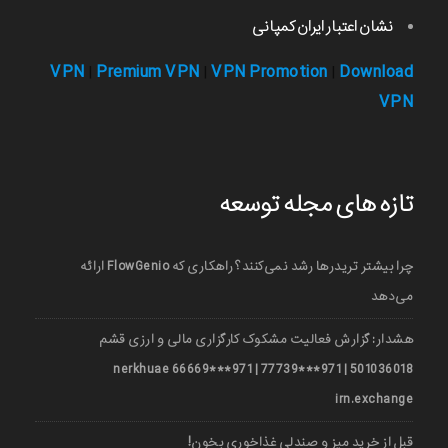
نشان اعتبار ایران کمپانی
VPN
Premium VPN
VPN Promotion
Download
|
|
|
VPN
تازه های مجله توسعه
چرا بیشتر تریدرها رشد نمی‌کنند؟ راهکاری که FlowGenio ارائه
می‌دهد
هشدار: گزارش فعالیت مشکوک کارگزاری مالی و ارزی قشم
501036018 | 971***77739 | 971***66669 nerkhuae
irn.exchange
قبل از خرید میز و صندلی غذاخوری بخون!