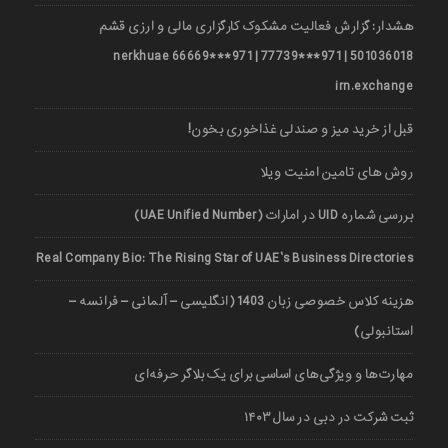
هشدار: گزارش فعالیت مشکوک کارگزاری مالی و ارزی قشم
501036018 | 971***77739 | 971***66669 nerkhuae
irn.exchange
قبل از خرید میز و صندلی غذاخوری بخون!
روش های تامین امنیت ویلا
بررسی شماره UID در امارات (UAE Unified Number)
Real Company Bio: The Rising Star of UAE’s Business Directories
هزینه کلاس خصوصی زبان 1403 (انگلیسی – آلمانی – فرانسه –
استانبولی)
مهارت‌ها و ویژگی‌های اساسی برای یک بلاگر حرفه‌ای
ثبت شرکت در دبی در سال ۱۴۰۳