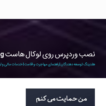
نصب وردپرس روی لوکال هاست Tag
هلدینگ توسعه دهندگان | راهنمای مهاجرت و اقامت | خدمات مالی و ار