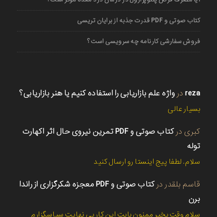
کتاب صوتی و PDF قدرت جذبه از برایان تریسی
فروش سفارشی کارنامه چه سرویسی است؟
reza
در
واژه علم بازاریابی را استفاده کنیم یا هنر بازاریابی؟
بسیار عالی
کبری
در
کتاب صوتی و PDF تمرین نیروی حال اثر اکهارت
توله
سلام. لطفا پیج اینستا رو ارسال کنید
قاسم بلقدر
در
کتاب صوتی و PDF معجزه شکرگزاری از راندا
برن
سلام وقت بخیر ممنون بابت این کار بی نهایت سپاسگزارم