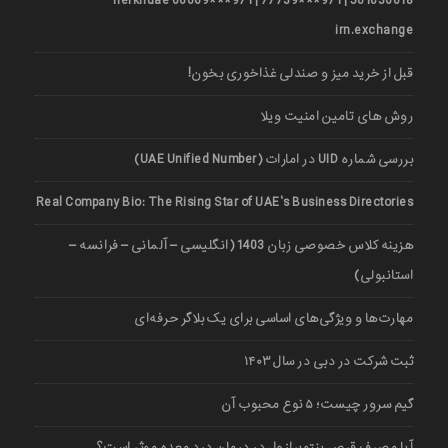
501036018 | 971***77739 | 971***66669 nerkhuae
irn.exchange
قبل از خرید میز و صندلی غذاخوری بخون!
روش های تامین امنیت ویلا
بررسی شماره UID در امارات (UAE Unified Number)
Real Company Bio: The Rising Star of UAE’s Business Directories
هزینه کلاس خصوصی زبان 1403 (انگلیسی – آلمانی – فرانسه –
استانبولی)
مهارت‌ها و ویژگی‌های اساسی برای یک بلاگر حرفه‌ای
ثبت شرکت در دبی در سال ۱۴۰۳
گیم سرور چیست؛ ۵ نوع محبوب آن
آیا مصرف قرص پنتوپرازول در درمان درد معده موثر است؟