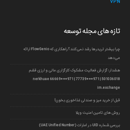
VPN
تازه های مجله توسعه
چرا بیشتر تریدرها رشد نمی‌کنند؟ راهکاری که FlowGenio ارائه
می‌دهد
هشدار: گزارش فعالیت مشکوک کارگزاری مالی و ارزی قشم
501036018 | 971***77739 | 971***66669 nerkhuae
irn.exchange
قبل از خرید میز و صندلی غذاخوری بخون!
روش های تامین امنیت ویلا
بررسی شماره UID در امارات (UAE Unified Number)