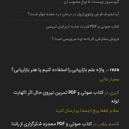
گیم سرور چیست؛ ۵ نوع محبوب آن
آیا مصرف قرص پنتوپرازول در درمان درد معده موثر است؟
کتاب صوتی و PDF قدرت جذبه از برایان تریسی
فروش سفارشی کارنامه چه سرویسی است؟
reza
در
واژه علم بازاریابی را استفاده کنیم یا هنر بازاریابی؟
بسیار عالی
کبری
در
کتاب صوتی و PDF تمرین نیروی حال اثر اکهارت
توله
سلام. لطفا پیج اینستا رو ارسال کنید
قاسم بلقدر
در
کتاب صوتی و PDF معجزه شکرگزاری از راندا