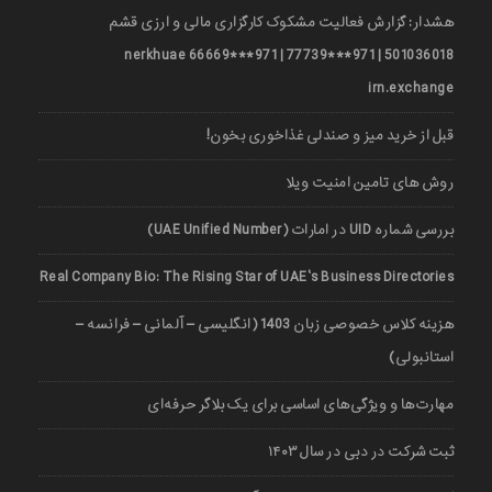
هشدار: گزارش فعالیت مشکوک کارگزاری مالی و ارزی قشم
501036018 | 971***77739 | 971***66669 nerkhuae
irn.exchange
قبل از خرید میز و صندلی غذاخوری بخون!
روش های تامین امنیت ویلا
بررسی شماره UID در امارات (UAE Unified Number)
Real Company Bio: The Rising Star of UAE’s Business Directories
هزینه کلاس خصوصی زبان 1403 (انگلیسی – آلمانی – فرانسه –
استانبولی)
مهارت‌ها و ویژگی‌های اساسی برای یک بلاگر حرفه‌ای
ثبت شرکت در دبی در سال ۱۴۰۳