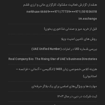
هشدار: گزارش فعالیت مشکوک کارگزاری مالی و ارزی قشم
501036018 | 971***77739 | 971***66669 nerkhuae
irn.exchange
قبل از خرید میز و صندلی غذاخوری بخون!
روش های تامین امنیت ویلا
بررسی شماره UID در امارات (UAE Unified Number)
Real Company Bio: The Rising Star of UAE’s Business Directories
هزینه کلاس خصوصی زبان 1403 (انگلیسی – آلمانی – فرانسه –
استانبولی)
مهارت‌ها و ویژگی‌های اساسی برای یک بلاگر حرفه‌ای
ثبت شرکت در دبی در سال ۱۴۰۳