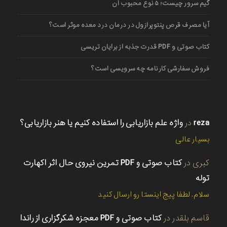
گیم سرور چیست؛ ۵ نوع محبوب آن
آیا مصرف قرص پنتوپرازول در درمان درد معده موثر است؟
کتاب صوتی و PDF قدرت جذبه از برایان تریسی
فروش سفارشی کارنامه چه سرویسی است؟
reza
در
واژه علم بازاریابی را استفاده کنیم یا هنر بازاریابی؟
بسیار عالی
کبری
در
کتاب صوتی و PDF تمرین نیروی حال اثر اکهارت
توله
سلام. لطفا پیج اینستا رو ارسال کنید
قاسم بلقدر
در
کتاب صوتی و PDF معجزه شکرگزاری از راندا