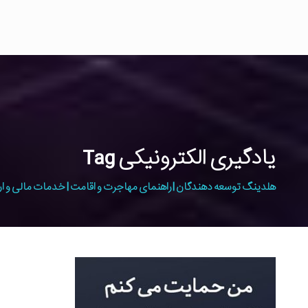
یادگیری الکترونیکی Tag
هلدینگ توسعه دهندگان | راهنمای مهاجرت و اقامت | خدمات مالی و ار