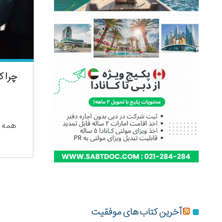
چرا ک
همه ک
آخرین کتاب های موفقیت