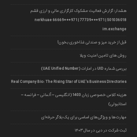
هشدار: گزارش فعالیت مشکوک کارگزاری مالی و ارزی قشم
501036018 | 971***77739 | 971***66669 nerkhuae
irn.exchange
قبل از خرید میز و صندلی غذاخوری بخون!
روش های تامین امنیت ویلا
بررسی شماره UID در امارات (UAE Unified Number)
Real Company Bio: The Rising Star of UAE’s Business Directories
هزینه کلاس خصوصی زبان 1403 (انگلیسی – آلمانی – فرانسه –
استانبولی)
مهارت‌ها و ویژگی‌های اساسی برای یک بلاگر حرفه‌ای
ثبت شرکت در دبی در سال ۱۴۰۳