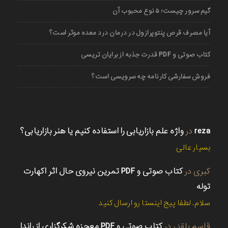
گیم سرور چیست؛ ۵ نوع محبوب آن
آیا مصرف قرص پنتوپرازول در درمان درد معده موثر است؟
کتاب صوتی و PDF قدرت جذبه از برایان تریسی
فروش سفارشی کارنامه چه سرویسی است؟
reza
در
واژه علم بازاریابی را استفاده کنیم یا هنر بازاریابی؟
بسیار عالی
کبری
در
کتاب صوتی و PDF تمرین نیروی حال اثر اکهارت
توله
سلام. لطفا پیج اینستا رو ارسال کنید
قاسم بلقدر
در
کتاب صوتی و PDF معجزه شکرگزاری از راندا