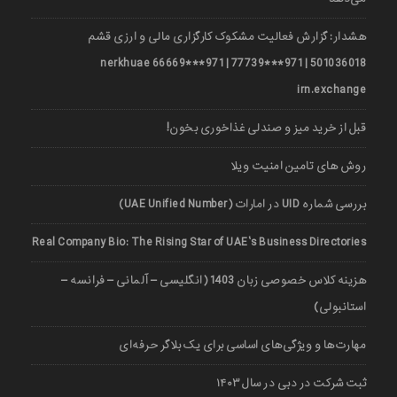
هشدار: گزارش فعالیت مشکوک کارگزاری مالی و ارزی قشم
501036018 | 971***77739 | 971***66669 nerkhuae
irn.exchange
قبل از خرید میز و صندلی غذاخوری بخون!
روش های تامین امنیت ویلا
بررسی شماره UID در امارات (UAE Unified Number)
Real Company Bio: The Rising Star of UAE’s Business Directories
هزینه کلاس خصوصی زبان 1403 (انگلیسی – آلمانی – فرانسه –
استانبولی)
مهارت‌ها و ویژگی‌های اساسی برای یک بلاگر حرفه‌ای
ثبت شرکت در دبی در سال ۱۴۰۳