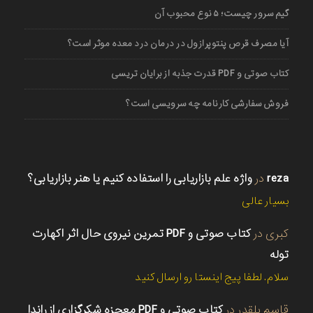
گیم سرور چیست؛ ۵ نوع محبوب آن
آیا مصرف قرص پنتوپرازول در درمان درد معده موثر است؟
کتاب صوتی و PDF قدرت جذبه از برایان تریسی
فروش سفارشی کارنامه چه سرویسی است؟
reza
در
واژه علم بازاریابی را استفاده کنیم یا هنر بازاریابی؟
بسیار عالی
کبری
در
کتاب صوتی و PDF تمرین نیروی حال اثر اکهارت
توله
سلام. لطفا پیج اینستا رو ارسال کنید
قاسم بلقدر
در
کتاب صوتی و PDF معجزه شکرگزاری از راندا