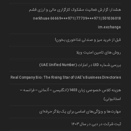
هشدار: گزارش فعالیت مشکوک کارگزاری مالی و ارزی قشم
501036018 | 971***77739 | 971***66669 nerkhuae
irn.exchange
قبل از خرید میز و صندلی غذاخوری بخون!
روش های تامین امنیت ویلا
بررسی شماره UID در امارات (UAE Unified Number)
Real Company Bio: The Rising Star of UAE’s Business Directories
هزینه کلاس خصوصی زبان 1403 (انگلیسی – آلمانی – فرانسه –
استانبولی)
مهارت‌ها و ویژگی‌های اساسی برای یک بلاگر حرفه‌ای
ثبت شرکت در دبی در سال ۱۴۰۳