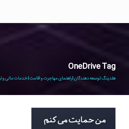
OneDrive Tag
هلدینگ توسعه دهندگان | راهنمای مهاجرت و اقامت | خدمات مالی و ار