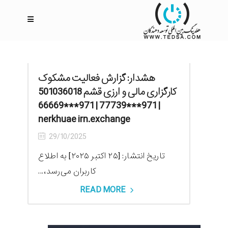
هشدار: گزارش فعالیت مشکوک
کارگزاری مالی و ارزی قشم 501036018
| 971***77739 | 971***66669
nerkhuae irn.exchange
29/10/2025
تاریخ انتشار: [۲۵ اکتبر ۲۰۲۵] به اطلاع
کاربران می‌رسد،...
READ MORE