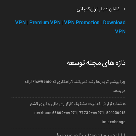
نشان اعتبار ایران کمپانی
VPN
Premium VPN
VPN Promotion
Download
|
|
|
VPN
تازه های مجله توسعه
چرا بیشتر تریدرها رشد نمی‌کنند؟ راهکاری که FlowGenio ارائه
می‌دهد
هشدار: گزارش فعالیت مشکوک کارگزاری مالی و ارزی قشم
501036018 | 971***77739 | 971***66669 nerkhuae
irn.exchange
قبل از خرید میز و صندلی غذاخوری بخون!