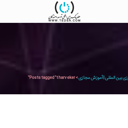
زی بین المللی | آموزش مجازی
>
Posts tagged "t harv eker"