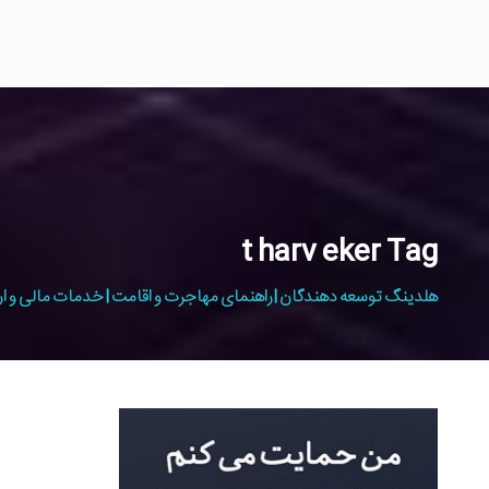
t harv eker Tag
هلدینگ توسعه دهندگان | راهنمای مهاجرت و اقامت | خدمات مالی و ار